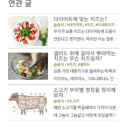
연관 글
다이어트에 맞는 치즈는?
음식
/
다이어트
,
치즈
,
리코타치즈
,
코티지치즈
우리가 보통 치즈는 다이어트에 도움이
안된다고 생각한다. 하지만 이는 잘못된
생각인데, 치즈에는 단백질, 칼슘 그리고
샐러드 위에 갈아서 뿌려먹는
여러 다른 영양소가 들어있다. 치즈를 토
치즈는 무슨 치즈일까?
핑으로 얹는 떡볶이, 빵, 닭갈비, 밥 등 다
음식
/
치즈
,
샐러드
른 음식에 의해 살이 찌는 경우가 많은
요즘 가장 대중적으로 올려주는게 파르
데, 반면 치즈만 단독으로 먹으면 체중
미지아노, 레지아노, 그라나파다노 인것
감소를 돕고 심장 질환과 골다공증을 예
같다. 사실 약간 딱딱한 치즈는 아무거나
소고기 부위별 명칭을 정리해
방하는 효과가 있다. 우선 치즈의 지방
취향대로 먹어도 상관없다.
보자.
함량을 신경 써야 될 것 … 다이어트에
음식
/
소고기
매번 소고기를 먹을때마다 가격이 다른
맞는 치즈는? 더…
데 그놈이 그놈같고 어떤게 맛있을까?
하는 고민에 빠진다.이제 한방에 정리해