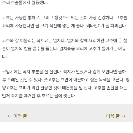
추씨 추출물에서 월등했다.
고추는 가능한 통째로, 그리고 생것으로 먹는 것이 가장 건강하다. 고추를
요리에 사용한다면 불 끄기 직전에 넣는 게 좋다. 비타민C가 덜 파괴된다.
고추와 잘 어울리는 식재료는 멸치다. 멸치와 함께 요리하면 고추에 든 철
분이 멸치의 칼슘 흡수를 돕는다. 멸치볶음 요리에 고추가 들어가는 이유
다.
구입시에는 꼭지 부분을 잘 살핀다. 꼭지가 말랐거나 검게 보인다면 출하
후 오래된 것일 수 있다. 풋고추는 표면이 매끈하고 짙은 녹색을 고른다. 청
양고추는 표피가 약간 말랑한 것이 매운맛을 덜 낸다. 고추를 손질할 때는
먼저 꼭지를 제거한 후 흐르는 물에 씻는다.
글
←
이전 글
다음 글
→
탐
색