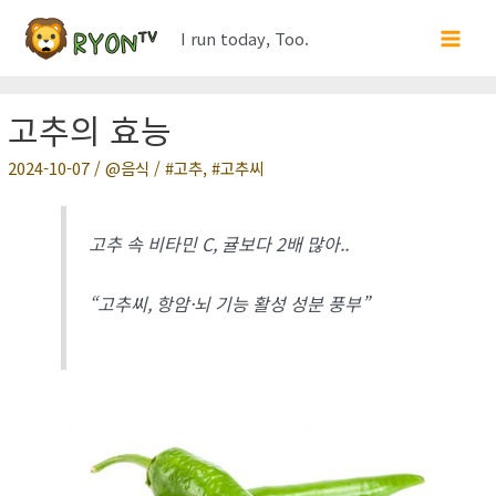
콘
I run today, Too.
텐
Main
츠
Men
로
고추의 효능
건
너
2024-10-07
/
음식
/
고추
,
고추씨
뛰
기
고추 속 비타민 C, 귤보다 2배 많아..
“고추씨, 항암·뇌 기능 활성 성분 풍부”