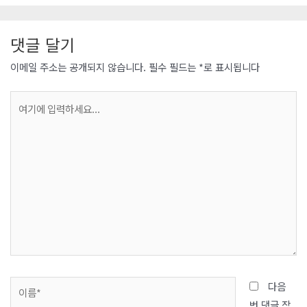
서 소고기 제대로 알고 먹자! 위치: 소의
목에서 허리까지 이어지는 살특징: 살코
댓글 달기
기가 많고 지방 분포가 고른편용도: 스테
이크, 로스, 불고기 윗등심, 아랫등심 꽃
이메일 주소는 공개되지 않습니다.
필수 필드는
*
로 표시됩니다
등심으로 세분할수 있으며 윗등심에 붙
여
어있는 살치살은 마블링이 풍부해 구이
기
용으로 적합하다. 위치: 갈비뼈 안쪽에
에
있는 살코기특징: 소고기 부위 중 가장
입
부드러움, 지방이 … 소고기 부위별 명칭
력
을 정리해보자.…
하
세
요...
이
다음
름
번 댓글 작