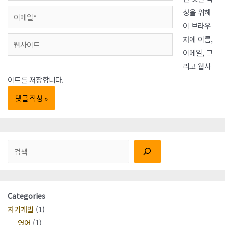
*
이
성을 위해
메
이 브라우
일
저에 이름,
웹
*
이메일, 그
사
리고 웹사
이
이트를 저장합니다.
트
검색
Categories
자기개발
(1)
영어
(1)