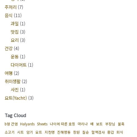
주저리
(7)
음식
(11)
과일
(1)
맛집
(3)
요리
(3)
건강
(4)
운동
(1)
다이어트
(1)
여행
(2)
취미생활
(2)
사진
(1)
요트(Yacht)
(3)
Tag Cloud
b형 간염
Halyards
Sheets
나이에 따른 호칭
마리나
배
보트
부장님
불혹
소고기
시트
암기
요트
지천명
진해명동
창원
칠순
혈액검사
환갑
회식