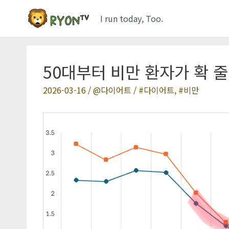
콘
I run today, Too.
텐
츠
로
건
50대부터 비만 환자가 확 
너
2026-03-16
/
다이어트
/
다이어트
,
비만
뛰
기