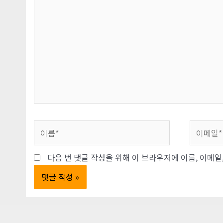
에
입
력
하
세
요...
이
이
름
메
*
일
다음 번 댓글 작성을 위해 이 브라우저에 이름, 이메
*