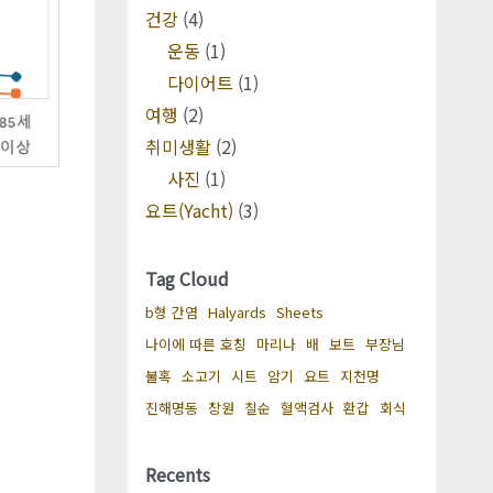
건강
(4)
운동
(1)
다이어트
(1)
여행
(2)
취미생활
(2)
사진
(1)
요트(Yacht)
(3)
Tag Cloud
b형 간염
Halyards
Sheets
나이에 따른 호칭
마리나
배
보트
부장님
불혹
소고기
시트
암기
요트
지천명
진해명동
창원
칠순
혈액검사
환갑
회식
Recents