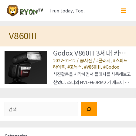
콘
I run today, Too.
텐
Main
츠
Men
로
V860III
건
너
Godox V860III 3세대 카메
뛰
라 플래시 스피드라이트
2022-01-12
/
사진
/
플래시
,
스피드
기
라이트
,
고독스
,
V860III
,
Godox
사진활동을 시작하면서 플래시를 사용해보고
싶었다. 소니의 HVL-F60RM2 가 새로이 출
시되어서 고민을 해봤지만 가격이 넘사벽이
고 소니 플래시가 품질이 더 좋겠지만 대부분
검색
의 플래시들의 기술수준이 비슷하다고 한다.
V1과 V860III를 두가지 중에서 고민을 하였
고. 우선 V1과 V860III의 각도별 광을 보자
28㎜에서는 비슷해보이지만 망원으로 갈수
Categories