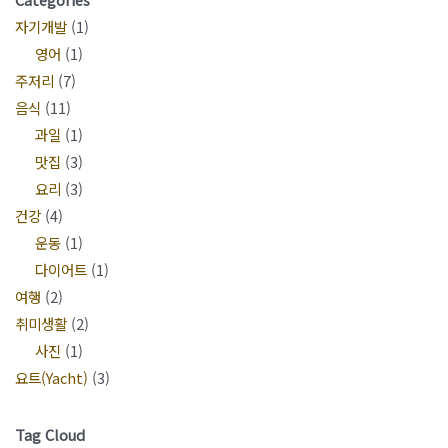
록 플래시의 모양대로 V860III 이 사각형으로
자기개발
(1)
보이는걸 알 수 있다. 역시 V1이 동그란 형태
영어
(1)
라서 빛이 자연스럽다. … Godox V860III 3
주저리
(7)
세대 카메라 플래시 스피드라이트 더 보기 »
음식
(11)
과일
(1)
맛집
(3)
요리
(3)
건강
(4)
운동
(1)
다이어트
(1)
여행
(2)
취미생활
(2)
사진
(1)
요트(Yacht)
(3)
Tag Cloud