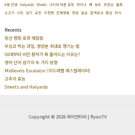
b형 간염
Halyards
Sheets
나이에 따른 호칭
마리나
배
보트
부장님
불혹
소고기
시트
암기
요트
지천명
진해명동
창원
칠순
혈액검사
환갑
회식
Recents
등산 캠핑 로프 매듭법
무심코 먹는 과일, 영양분 최대로 챙기는 법
50대부터 비만 환자가 확 줄어드는 이유는?
영어 단어 암기의 두 가지 방향
Midlevels Escalator (미드레벨 에스컬레이터)
고추의 효능
Sheets and Halyards
Copyright © 2026 라이언티비 | RyonTV