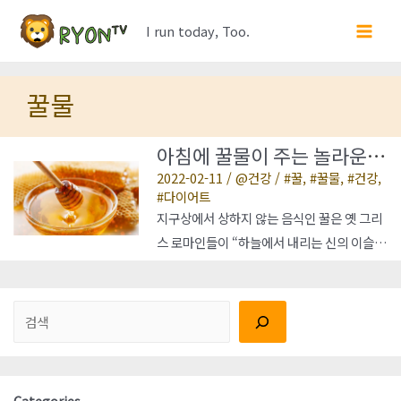
콘
I run today, Too.
텐
Main
츠
Men
로
꿀물
건
너
아침에 꿀물이 주는 놀라운
뛰
변화
2022-02-11
/
건강
/
꿀
,
꿀물
,
건강
,
기
다이어트
지구상에서 상하지 않는 음식인 꿀은 옛 그리
스 로마인들이 “하늘에서 내리는 신의 이슬”
이라고 표현하기까지 하였다. 아침에 꿀물 한
잔은 체중감량에 도움이 된다. 꿀의 단맛 때문
검색
에 당이 많아서 살이 찌는 것이 아닌가 생각할
수도 있겠지만, 꿀은 백설탕이나 옥수수 시럽
등 가공된 당이 아닌 천연 설탕으로, 섭취시
혈당 수치의 반응을 낮추어 살이 찌게 되는 것
Categories