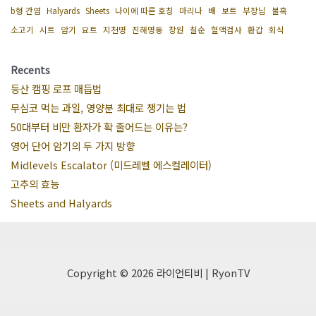
b형 간염
Halyards
Sheets
나이에 따른 호칭
마리나
배
보트
부장님
불혹
소고기
시트
암기
요트
지천명
진해명동
창원
칠순
혈액검사
환갑
회식
Recents
등산 캠핑 로프 매듭법
무심코 먹는 과일, 영양분 최대로 챙기는 법
50대부터 비만 환자가 확 줄어드는 이유는?
영어 단어 암기의 두 가지 방향
Midlevels Escalator (미드레벨 에스컬레이터)
고추의 효능
Sheets and Halyards
Copyright © 2026 라이언티비 | RyonTV