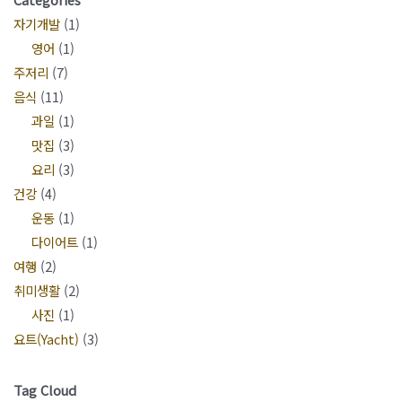
을 막아준다고 한다. 또 아침에 … 아침에 꿀
자기개발
(1)
물이 주는 놀라운 변화 더 보기 »
영어
(1)
주저리
(7)
음식
(11)
과일
(1)
맛집
(3)
요리
(3)
건강
(4)
운동
(1)
다이어트
(1)
여행
(2)
취미생활
(2)
사진
(1)
요트(Yacht)
(3)
Tag Cloud