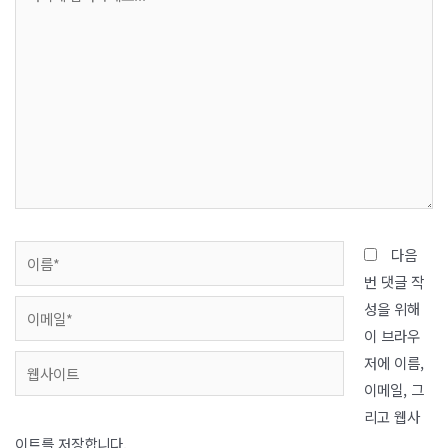
기
를 이순, 70세를 종심이라고 부르게 되
에
었다. 적어도 공자가 살던 … 나이에 따
입
른 호칭 –…
력
하
세
요...
이
다음
름
번 댓글 작
*
이
성을 위해
메
이 브라우
일
저에 이름,
웹
*
이메일, 그
사
리고 웹사
이
이트를 저장합니다.
트