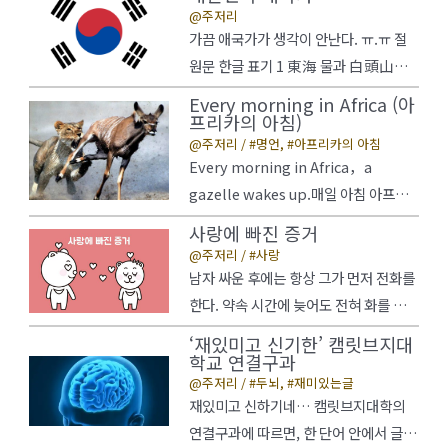
주저리
가끔 애국가가 생각이 안난다. ㅠ.ㅠ 절
원문 한글 표기 1 東海 물과 白頭山이
마르고 닳도록하느님이 保佑하사우리
Every morning in Africa (아
나라 萬歲 동해 물과 백두산이마르고 닳
프리카의 아침)
주저리
/
명언
,
아프리카의 아침
도록하느님이 보우하사우리나라 만세 2
Every morning in Africa，a
南山 위에 저 소나무鐵甲을 두른 듯바
gazelle wakes up.매일 아침 아프리
람서리 不變함은우리 氣像일세 남산 위
카에선 가젤이 잠에서 깨어난다. It
에 저 소나무철갑을 두른 듯바람서리 불
사랑에 빠진 증거
knows that it must run faster
변함은우리 기상일세 3 가을 하늘 空豁
주저리
/
사랑
than the fastest lion or it will be
남자 싸운 후에는 항상 그가 먼저 전화를
한데높고 구름 없이밝은 달은 우리 가슴
killed.가젤은 가장 빠른 사자 보다 더
한다. 약속 시간에 늦어도 전혀 화를 내
一片丹心일세 가을 하늘 공활한데높고
빨리 달리지 않으면 먹이가 된다는걸 안
지 않는다. 평소에는 말이 없는 사람이라
구름 없이밝은 달은 우리 … 대한민국 애
‘재있미고 신기한’ 캠릿브지대
다. Every morning a lion also
던데, 3시간 이상 전화로 수다를 떤다. 그
학교 연결구과
국가 더 보기…
wakes up.아침마다 사자도 잠에서 깨
주저리
/
두뇌
,
재미있는글
의 가장 친한 친구에게 당신을 소개한다.
재있미고 신하기네… 캠릿브지대학의
어난다. It knows that it must
당신에게 반지나 목걸이 등을 사주려고
연결구과에 따르면, 한 단어 안에서 글자
outrun … Every morning in
한다. 대화를 할 때 당신의 얼굴에서 눈