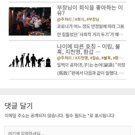
가 어떤 순서로 배되열어 있는가 하것는
Africa…
을 떼지 못한다. 가장 심각하게 생각하는
부장님이 회식을 좋아하는 이
은 중하요지 않고, 첫째번와 마지막 글자
유?
고민을 말하며 당신 앞에서 운다. 당신의
주저리
/
회식
,
부장님
가 올바른 위치에 있것는이 중하요다고
얼굴을 만지고 … 사랑에 빠진 증거
코로나가 어느 정도 안정됨에 따라 그동
한다. 나머지 글들자은 완전히 엉진망창
더…
안 힘들었던 ‘사회적 거리 두기’가 해제
의 순서로 되어 있지을라도 당신은 아무
되고 되고 ‘With 코로나’ 시대에 접어들
문없제이 이것을 읽을 수 있다. 왜냐하면
나이에 따른 호칭 – 이립, 불
었다. 그에 따라 자연스럽게 다시 회식
혹, 지천명, 환갑 …
인간의 두뇌는 모든 글자를 하나하나 읽
주저리
/
지천명
,
칠순
,
불혹
,
환갑
,
자리가 늘었고 퇴근 시간이 늦어진다. 사
것는이 아니라 단어 하나를 전체로 인하
나이에 따른 호칭
일찍이 공자(孔子)는 논어(論語) “위정
회 초년생들은 대부분 회식을 선호하지
식기 때이문다 ... 이제 다 읽으셨습니까?
(爲政)”편에서 다음과 같이 말했다. 나
않는다. 그러면서 “문득, 부장님들은 왜
… ‘재있미고 신기한’ 캠릿브지대학교
는 열다섯에 학문에 뜻을 두었고, 서른
회식을 좋아하는지?” 생각해보게 되었
연결구과…
살에 섰으며, 마흔살에 미혹되지 않았고,
다. 보통 부장님들은 유부남(녀)인데, 그
쉰 살에 천명을 알았으며, 예순 살에 귀
런 사람들은 친구들을 만나기가 어렵다.
댓글 달기
가순했고, 일흔 살에 마음이 하고자 하는
집에서 기다리는 아이와 아내(남편)이
바를 따랐지만 법도에 넘지 않았다. 공자
이메일 주소는 공개되지 않습니다.
필수 필드는
*
로 표시됩니다
있는데, 친구를 만나러 … 부장님이 회식
의 이 말로부터 15세를 지학, 30세를 이
을 좋아하는 이유?…
여
립, 40세를 불혹, 50세를 지천명, 60세