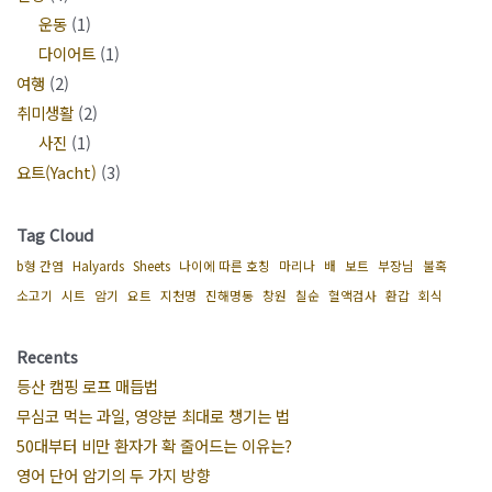
운동
(1)
다이어트
(1)
여행
(2)
취미생활
(2)
사진
(1)
요트(Yacht)
(3)
Tag Cloud
b형 간염
Halyards
Sheets
나이에 따른 호칭
마리나
배
보트
부장님
불혹
소고기
시트
암기
요트
지천명
진해명동
창원
칠순
혈액검사
환갑
회식
Recents
등산 캠핑 로프 매듭법
무심코 먹는 과일, 영양분 최대로 챙기는 법
50대부터 비만 환자가 확 줄어드는 이유는?
영어 단어 암기의 두 가지 방향