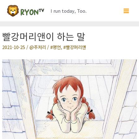
콘
I run today, Too.
텐
Main
츠
Men
로
빨강머리앤이 하는 말
건
너
2021-10-25
/
주저리
/
명언
,
빨강머리앤
뛰
기