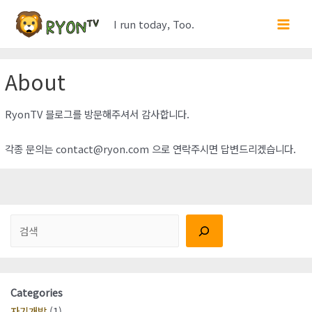
콘
I run today, Too.
텐
Main
츠
Men
로
About
건
너
RyonTV 블로그를 방문해주셔서 감사합니다.
뛰
기
각종 문의는
contact@ryon.com
으로 연락주시면 답변드리겠습니다.
검색
Categories
자기개발
(1)